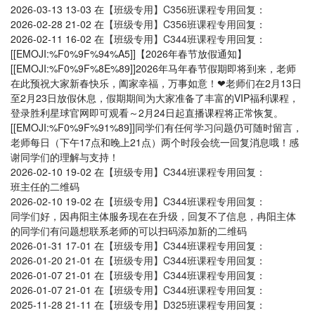
2026-03-13 13-03
在
【班级专用】C356班课程专用
回复：
2026-02-28 21-02
在
【班级专用】C356班课程专用
回复：
2026-02-11 16-02
在
【班级专用】C344班课程专用
回复：
[[EMOJI:%F0%9F%94%A5]]【2026年春节放假通知】
[[EMOJI:%F0%9F%8E%89]]2026年马年春节假期即将到来，老师
在此预祝大家新春快乐，阖家幸福，万事如意！❤老师们在2月13日
至2月23日放假休息，假期期间为大家准备了丰富的VIP福利课程，
登录胜利星球官网即可观看～2月24日起直播课程将正常恢复。
[[EMOJI:%F0%9F%91%89]]同学们有任何学习问题仍可随时留言，
老师每日（下午17点和晚上21点）两个时段会统一回复消息哦！感
谢同学们的理解与支持！
2026-02-10 19-02
在
【班级专用】C344班课程专用
回复：
班主任的二维码
2026-02-10 19-02
在
【班级专用】C344班课程专用
回复：
同学们好，因冉阳主体服务现在在升级，回复不了信息，冉阳主体
的同学们有问题想联系老师的可以扫码添加新的二维码
2026-01-31 17-01
在
【班级专用】C344班课程专用
回复：
2026-01-20 21-01
在
【班级专用】C344班课程专用
回复：
2026-01-07 21-01
在
【班级专用】C344班课程专用
回复：
2026-01-07 21-01
在
【班级专用】C344班课程专用
回复：
2025-11-28 21-11
在
【班级专用】D325班课程专用
回复：