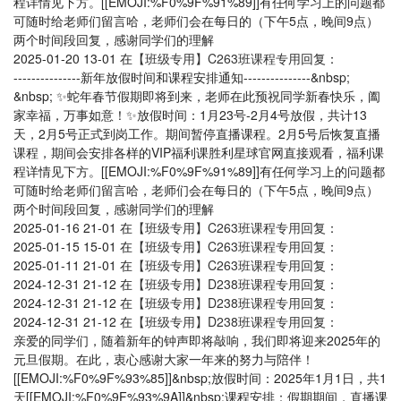
程详情见下方。[[EMOJI:%F0%9F%91%89]]有任何学习上的问题都
可随时给老师们留言哈，老师们会在每日的（下午5点，晚间9点）
两个时间段回复，感谢同学们的理解
2025-01-20 13-01
在
【班级专用】C263班课程专用
回复：
---------------新年放假时间和课程安排通知---------------&nbsp;
&nbsp; ✨蛇年春节假期即将到来，老师在此预祝同学新春快乐，阖
家幸福，万事如意！✨放假时间：1月23号-2月4号放假，共计13
天，2月5号正式到岗工作。期间暂停直播课程。2月5号后恢复直播
课程，期间会安排各样的VIP福利课胜利星球官网直接观看，福利课
程详情见下方。[[EMOJI:%F0%9F%91%89]]有任何学习上的问题都
可随时给老师们留言哈，老师们会在每日的（下午5点，晚间9点）
两个时间段回复，感谢同学们的理解
2025-01-16 21-01
在
【班级专用】C263班课程专用
回复：
2025-01-15 15-01
在
【班级专用】C263班课程专用
回复：
2025-01-11 21-01
在
【班级专用】C263班课程专用
回复：
2024-12-31 21-12
在
【班级专用】D238班课程专用
回复：
2024-12-31 21-12
在
【班级专用】D238班课程专用
回复：
2024-12-31 21-12
在
【班级专用】D238班课程专用
回复：
亲爱的同学们，随着新年的钟声即将敲响，我们即将迎来2025年的
元旦假期。在此，衷心感谢大家一年来的努力与陪伴！
[[EMOJI:%F0%9F%93%85]]&nbsp;放假时间：2025年1月1日，共1
天[[EMOJI:%F0%9F%93%9A]]&nbsp;课程安排：假期期间，直播课