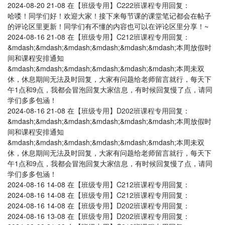
2024-08-20 21-08
在
【班级专用】C222班课程专用
回复：
哈喽！同学们好！欢迎大家！接下来每节课的课堂笔记都会在帖子
的评论区里更新！同学们有不懂的内容也可以在评论区里分享！~
2024-08-16 21-08
在
【班级专用】C212班课程专用
回复：
&mdash;&mdash;&mdash;&mdash;&mdash;&mdash;本周放假时
间和课程安排通知
&mdash;&mdash;&mdash;&mdash;&mdash;&mdash;本周未双
休，休息期间无法及时回复，大家有问题给老师留言就行，每天下
午1点和9点，我都会冒泡回复大家信息，有时候回复慢了点，请同
学们多多包涵！
2024-08-16 21-08
在
【班级专用】D202班课程专用
回复：
&mdash;&mdash;&mdash;&mdash;&mdash;&mdash;本周放假时
间和课程安排通知
&mdash;&mdash;&mdash;&mdash;&mdash;&mdash;本周未双
休，休息期间无法及时回复，大家有问题给老师留言就行，每天下
午1点和9点，我都会冒泡回复大家信息，有时候回复慢了点，请同
学们多多包涵！
2024-08-16 14-08
在
【班级专用】C212班课程专用
回复：
2024-08-16 14-08
在
【班级专用】C212班课程专用
回复：
2024-08-16 14-08
在
【班级专用】D202班课程专用
回复：
2024-08-16 13-08
在
【班级专用】D202班课程专用
回复：