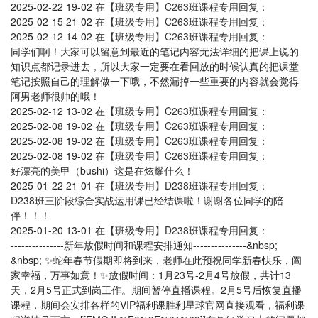
2025-02-22 19-02
在
【班级专用】C263班课程专用
回复：
2025-02-15 21-02
在
【班级专用】C263班课程专用
回复：
2025-02-12 14-02
在
【班级专用】C263班课程专用
回复：
同学们啊！大家可以留意到最近的笔记内容无法详细的把课上说的
知识点都记录进去，所以大家一定要在看回放的时候认真的把课堂
笔记按照自己的理解做一下哦，不然漏掉一些重要的内容就会觉得
阿男老师很帅的哦！
2025-02-12 13-02
在
【班级专用】C263班课程专用
回复：
2025-02-08 19-02
在
【班级专用】C263班课程专用
回复：
2025-02-08 19-02
在
【班级专用】C263班课程专用
回复：
2025-02-08 19-02
在
【班级专用】C263班课程专用
回复：
好漂亮的美甲（bushi）这是在炫耀什么！
2025-01-22 21-01
在
【班级专用】D238班课程专用
回复：
D238班三阶段综合实战运用课已经结课啦！谢谢各位同学的陪
伴！！！
2025-01-20 13-01
在
【班级专用】D238班课程专用
回复：
---------------新年放假时间和课程安排通知---------------&nbsp;
&nbsp; ✨蛇年春节假期即将到来，老师在此预祝同学新春快乐，阖
家幸福，万事如意！✨放假时间：1月23号-2月4号放假，共计13
天，2月5号正式到岗工作。期间暂停直播课程。2月5号后恢复直播
课程，期间会安排各样的VIP福利课胜利星球官网直接观看，福利课