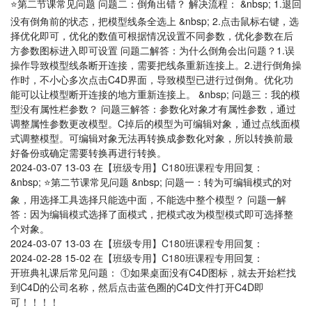
⭐第二节课常见问题 问题二：倒角出错？ 解决流程： &nbsp; 1.退回
没有倒角前的状态，把模型线条全选上 &nbsp; 2.点击鼠标右键，选
择优化即可，优化的数值可根据情况设置不同参数，优化参数在后
方参数图标进入即可设置 问题二解答：为什么倒角会出问题？1.误
操作导致模型线条断开连接，需要把线条重新连接上。2.进行倒角操
作时，不小心多次点击C4D界面，导致模型已进行过倒角。优化功
能可以让模型断开连接的地方重新连接上。 &nbsp; 问题三：我的模
型没有属性栏参数？ 问题三解答：参数化对象才有属性参数，通过
调整属性参数更改模型。C掉后的模型为可编辑对象，通过点线面模
式调整模型。可编辑对象无法再转换成参数化对象，所以转换前最
好备份或确定需要转换再进行转换。
2024-03-07 13-03
在
【班级专用】C180班课程专用
回复：
&nbsp; ⭐第二节课常见问题 &nbsp; 问题一：转为可编辑模式的对
象，用选择工具选择只能选中面，不能选中整个模型？ 问题一解
答：因为编辑模式选择了面模式，把模式改为模型模式即可选择整
个对象。
2024-03-07 13-03
在
【班级专用】C180班课程专用
回复：
2024-02-28 15-02
在
【班级专用】C180班课程专用
回复：
开班典礼课后常见问题： ①如果桌面没有C4D图标，就去开始栏找
到C4D的公司名称，然后点击蓝色圈的C4D文件打开C4D即
可！！！！