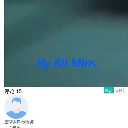
评论 15
默认
最新
星球讲师-刘老师
・
广州市