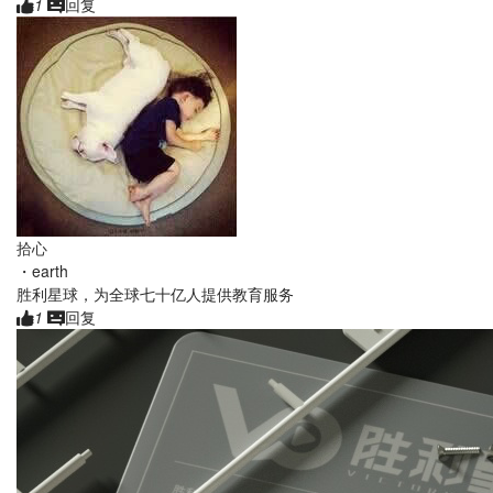
1
回复
拾心
・
earth
胜利星球，为全球七十亿人提供教育服务
1
回复