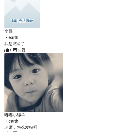
李哥
・
earth
我想吃鱼了
1
回复
嘟嘟小绵羊
・
earth
老师，怎么发帖呀