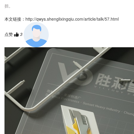
担。
本文链接：
http://qwys.shenglixingqiu.com/article/talk/57.html
点赞
3