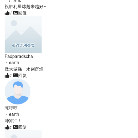
祝胜利星球越来越好~
1
回复
Padparadscha
・
earth
做大做强，永创辉煌
1
回复
陈哼哼
・
earth
冲冲冲！！
1
回复