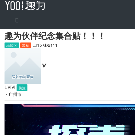
趣为伙伴纪念集合贴！！！
15
2111
班级区
加精


L-VIVI
关注
・
广州市