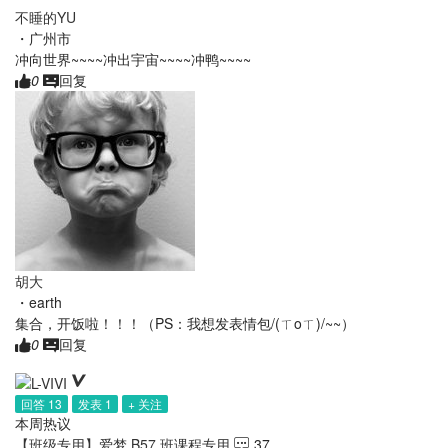
不睡的YU
・
广州市
冲向世界~~~~冲出宇宙~~~~冲鸭~~~~
0
回复
胡大
・
earth
集合，开饭啦！！！（PS：我想发表情包/(ㄒoㄒ)/~~）
0
回复
回答 13
发表 1
+ 关注
本周热议
【班级专用】爱梦 B57 班课程专用
37