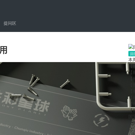
提问区
用
回答
本
【
【
【
【
【
【
【
【
国
【