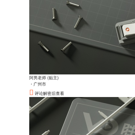
阿男老师
(贴主)
・
广州市
评论解密后查看