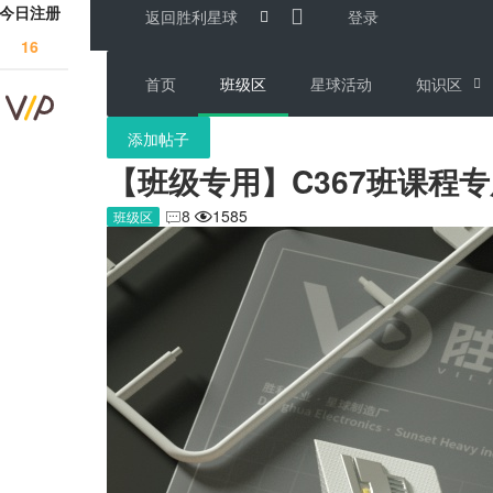
今日注册
返回胜利星球
登录
16
首页
班级区
星球活动
知识区
添加帖子
【班级专用】C367班课程专
8
1585
班级区

