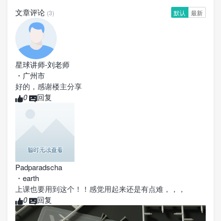
文章评论
(3)
默认
最新
星球讲师-刘老师
・
广州市
好的，感谢楼主分享
0
回复
Padparadscha
・
earth
上课也要用到这个！！感觉用起来还是有点难，，，
0
回复