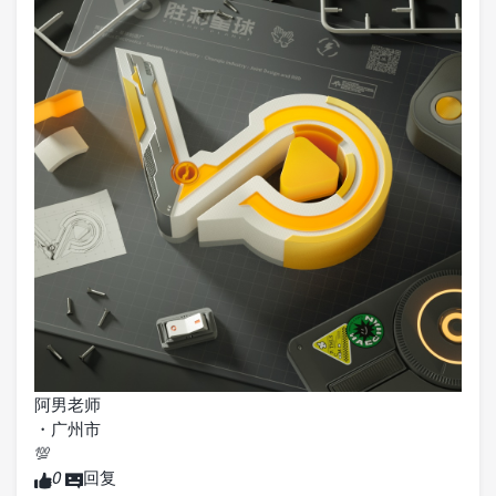
阿男老师
・
广州市
💯
0
回复