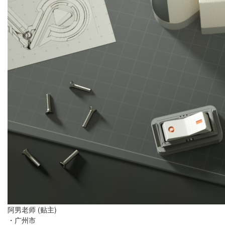
阿男老师
(贴主)
・
广州市