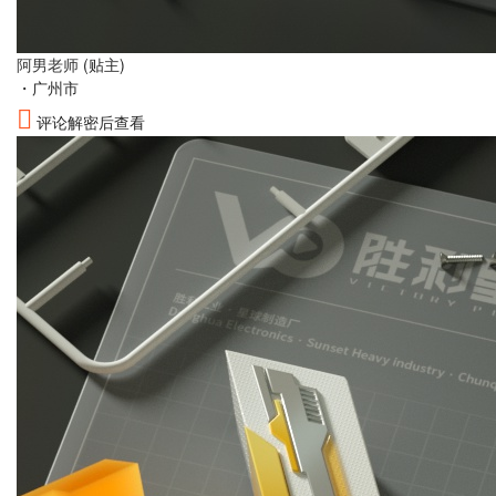
阿男老师
(贴主)
・
广州市
评论解密后查看