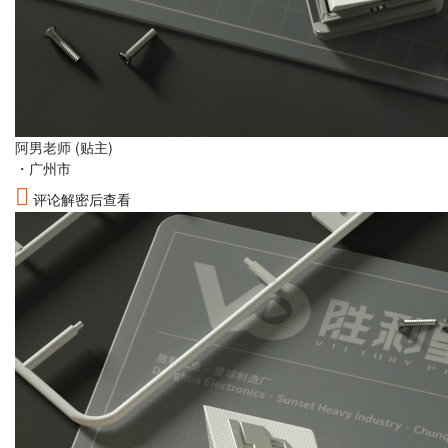
阿男老师
(贴主)
・
广州市
评论解密后查看