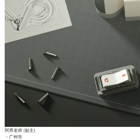
阿男老师
(贴主)
・
广州市