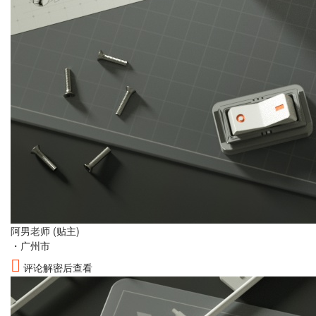
阿男老师
(贴主)
・
广州市
评论解密后查看