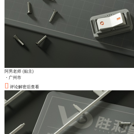
阿男老师
(贴主)
・
广州市
评论解密后查看