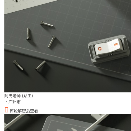
阿男老师
(贴主)
・
广州市
评论解密后查看