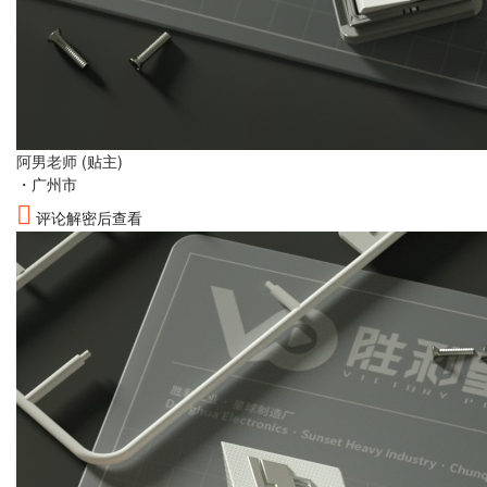
阿男老师
(贴主)
・
广州市
评论解密后查看