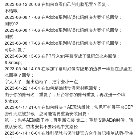
2023-06-12 20-06
在
如何查看自己的电脑配置？
回复：
不错哦
2023-06-08 17-06
在
Adobe系列错误代码解决方案汇总
回复：
测试02
2023-06-08 17-06
在
Adobe系列错误代码解决方案汇总
回复：
测试
2023-06-08 17-06
在
Adobe系列错误代码解决方案汇总
回复：
可以回复了
2023-06-08 13-06
在
PR导入srt字幕变成了乱码怎么办
回复：
6 &nbsp;
2023-05-04 14-05
在
添加字幕时好像有隐形的边界一样挡在那里怎
么回事？
回复：
字太大了，超出边框了，把字变小一点
2023-04-22 14-04
在
如何精确找动漫素材呢
回复：
由于你的账号名，重复了，后台将你的账号重复，再注册一个哦
&nbsp;
2023-04-17 21-04
在
如何解决？AE无法维续：常见可扩展平台CEP
套件无法被加载，您可能需要重新安装
回复：
第一：先将AE卸载干净，再重新安装 第二：重新安装AE的时候，请
默认安装。或者安装不要出现中文路径
2023-04-14 16-04
在
胜利星球与保时捷官方合作兼职接单试剪-学生