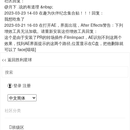
社区
回复：
@月下 .说的有道理 &nbsp;
2023-03-23 14-03
在
趣为伙伴纪念集合贴！！！
回复：
我想吃鱼了
2023-03-21 16-03
在
打开AE，界面出现，After Effects警告：下列
增效工具无法加载。请重新安装这些增效工具
回复：
这个是由于安装了PR的转场插件-Filmlmpact，AE识别不到这两个
效果，找到AE界面提示的这两个路径,位置显示在C盘，把他删除就
可以了 face[嘻嘻]
<< 返回胜利星球
登录
注册
社区分类
班级区