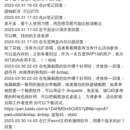
2023-03-31 18-03
在
pr笔记
回复：
@钱昕洋 .可以打印
2023-03-31 17-03
在
pr笔记
回复：
差不多，看个人使用习惯，用思维导图可能比较清晰点
2023-03-31 17-03
在
平面设计渴求者
回复：
可以啊。找你的主讲老师，
2023-03-31 17-03
在
百度网盘内存问题
回复：
除了花钱，没有办法扩容哦，或者看看网盘有没有什么活动参加，
可以送内存的，之前有看到过，作为一名百度SVIP10的用户，表示
30T的内存用不完，！！哈哈
2023-03-30 22-03
在
电脑截图的软件哪个好用哇，求推推~~
回复：
@丹丹 .你推荐的和我的一样 &nbsp;
2023-03-30 22-03
在
电脑截图的软件哪个好用哇，求推推~~
回复：
电脑截图一般用的都是自带截图，或者微信的快捷键截图，如果单
独想要一个截图软件，可以用这个-Snipaste，免安装。做C4D参考
图的时候也很好用。可以吧截图放在桌面上，方便参考，适合影视
后期工作者使用 你可以下载试试。
https://pan.baidu.com/s/1D4HMDrx5C0E57yBWa1ejmA?
pwd=obb0&nbsp; &nbsp; 提取码：obb0
2023-03-30 14-03
在
打开word文档有捆绑软件，用哪个版本的好？
回复：