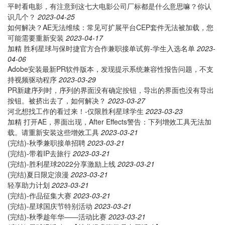
平时看电影，有注意到这七大电影公司厂标都是什么意思嘛？你认
识几个？
2023-04-25
如何解决？AE无法维续：常见可扩展平台CEP套件无法被加载，您
可能需要重新安装
2023-04-17
加精
胜利星球与保时捷官方合作兼职接单试剪-学生入选名单
2023-
04-06
Adobe安装最新PR软件版本，发现提示系统兼容性报告问题，不支
持视频驱动程序
2023-03-29
PR新建序列时，序列的界面没有确定按钮，导出的界面也没有导出
按钮。被挤出去了，如何解决？
2023-03-27
河北想找工作的看过来！-仅限胜利星球学生
2023-03-23
加精
打开AE，界面出现，After Effects警告：下列增效工具无法加
载。请重新安装这些增效工具
2023-03-21
(完结)-秋季兼职接单招聘
2023-03-21
(完结)-带着IP去旅行
2023-03-21
(完结)-胜利星球2022分享激励上线
2023-03-21
(完结)夏日限定浪漫
2023-03-21
轻享助力计划
2023-03-21
(完结)-作品征集大赛
2023-03-21
(完结)-星球国庆节特别活动
2023-03-21
(完结)-秋季趁年华——活动比赛
2023-03-21