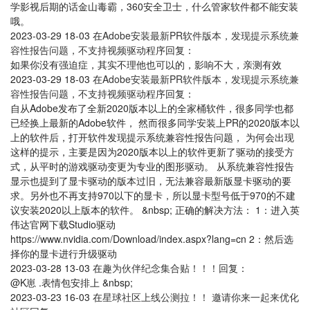
学影视后期的话金山毒霸，360安全卫士，什么管家软件都不能安装
哦。
2023-03-29 18-03
在
Adobe安装最新PR软件版本，发现提示系统兼
容性报告问题，不支持视频驱动程序
回复：
如果你没有强迫症，其实不理他也可以的，影响不大，亲测有效
2023-03-29 18-03
在
Adobe安装最新PR软件版本，发现提示系统兼
容性报告问题，不支持视频驱动程序
回复：
自从Adobe发布了全新2020版本以上的全家桶软件，很多同学也都
已经换上最新的Adobe软件， 然而很多同学安装上PR的2020版本以
上的软件后，打开软件发现提示系统兼容性报告问题， 为何会出现
这样的提示，主要是因为2020版本以上的软件更新了驱动的接受方
式，从平时的游戏驱动变更为专业的图形驱动。 从系统兼容性报告
显示也提到了显卡驱动的版本过旧，无法兼容最新版显卡驱动的要
求。另外也不再支持970以下的显卡，所以显卡型号低于970的不建
议安装2020以上版本的软件。 &nbsp; 正确的解决方法： 1：进入英
伟达官网下载Studio驱动
https://www.nvidia.com/Download/index.aspx?lang=cn 2：然后选
择你的显卡进行升级驱动
2023-03-28 13-03
在
趣为伙伴纪念集合贴！！！
回复：
@K崽 .表情包安排上 &nbsp;
2023-03-23 16-03
在
星球社区上线公测拉！！ 邀请你来一起来优化