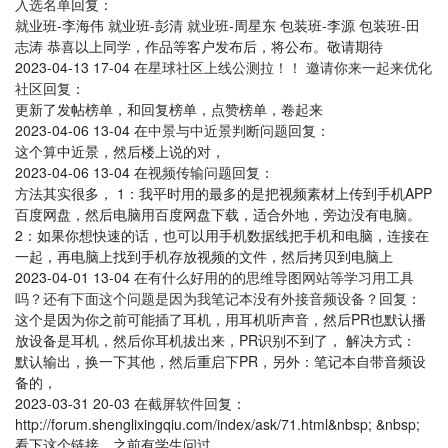
入选名单
回复：
就业班-李海伟 就业班-彭清 就业班-周星东 包装班-李源 包装班-田
志涛 恭喜以上同学，作品等客户发布后，将公布。敬请期待
2023-04-13 17-04
在
星球社区上线公测拉！！ 邀请你来一起来优化
社区
回复：
更新了发帖榜单，和回复榜单，点赞榜单，卷起来
2023-04-06 13-04
在
中景与中近景判断问题
回复：
这个算中近景，然后楼上说的对，
2023-04-06 13-04
在
视频传输问题
回复：
方法其实很多， 1：我平时用的最多的是把视频素材上传到手机APP
百度网盘，然后电脑用百度网盘下载，适合外地，旁边没有电脑。
2：如果你想快速的话，也可以用手机数据线把手机和电脑，连接在
一起，再电脑上找到手机存放视频的文件，然后拷贝到电脑上
2023-04-01 13-04
在
有什么好用的的思维导图网站等学习用工具
吗？还有下面这个问题是因为我笔记本没有外接音频设备？
回复：
这个是因为你之前可能插了耳机，用耳机听声音，然后PR也默认播
放设备是耳机，然后你耳机拔出来，PR识别不到了， 解决方式：
默认输出，换一下其他，然后重启下PR，另外：笔记本自带音频设
备的，
2023-03-31 20-03
在
截屏软件
回复：
http://forum.shenglixingqiu.com/index/ask/71.html&nbsp; &nbsp;
看下这个链接，之前有学生问过