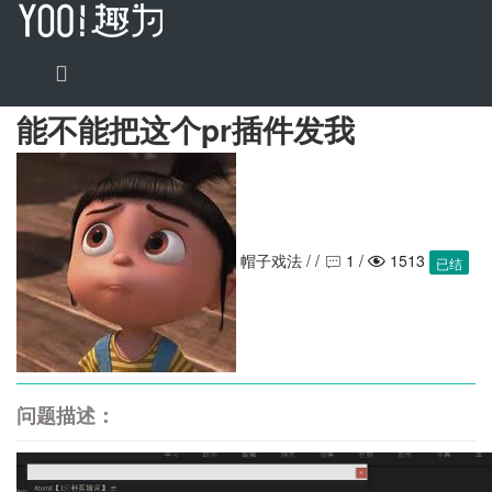
能不能把这个pr插件发我
帽子戏法 /
/
1 /
1513


已结
问题描述：