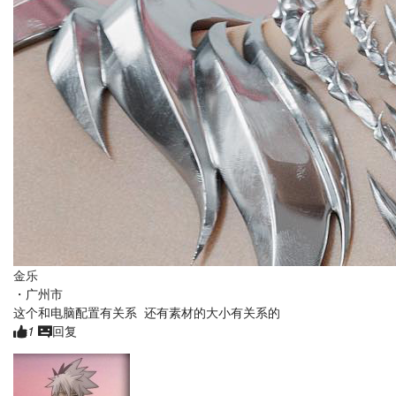
金乐
・
广州市
这个和电脑配置有关系 还有素材的大小有关系的
1
回复