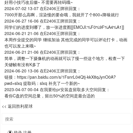
好用小技巧改后缀~ 不需要再转码哦~
2024-07-02 13-07
在
E2406王牌班
回复：
7000开那么高啊，渲染慢的要命哦，我就开了个800+降噪就行
2024-06-27 16-06
在
E2406王牌班
回复：
同学们的进度到哪了，放一张进度图[[EMOJI:%F0%9F%A4%A1]]
2024-06-21 21-06
在
E2406王牌班
回复：
本周作业提交的同学 继续加油 其他完成的同学可以评论打卡，动画
也可以发上来哦~
2024-06-21 21-06
在
E2406王牌班
回复：
简单，调整一下摄像机的动画就可以了慢一些这个地方，检查一下
关键帧有没有K多了
2024-06-20 13-06
在
E2406王牌班
回复：
链接：https://pan.baidu.com/s/1FsnrL04Qtj-kkX8qJynO0A?
pwd=slxq 提取码：slxq 补充了一个新的~
2023-04-07 00-04
在
我要给pr安装盘留取多大空间
回复：
看你C盘的空间总量，留出50%的空间是最合适的
<< 返回胜利星球
登录
注册