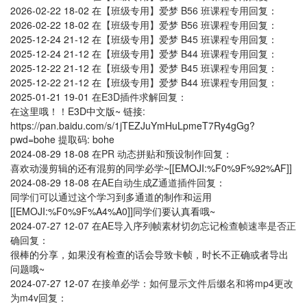
2026-02-22 18-02
在
【班级专用】爱梦 B56 班课程专用
回复：
2026-02-22 18-02
在
【班级专用】爱梦 B56 班课程专用
回复：
2025-12-24 21-12
在
【班级专用】爱梦 B45 班课程专用
回复：
2025-12-24 21-12
在
【班级专用】爱梦 B44 班课程专用
回复：
2025-12-22 21-12
在
【班级专用】爱梦 B45 班课程专用
回复：
2025-12-22 21-12
在
【班级专用】爱梦 B44 班课程专用
回复：
2025-01-21 19-01
在
E3D插件求解
回复：
在这里哦！！E3D中文版~ 链接:
https://pan.baidu.com/s/1jTEZJuYmHuLpmeT7Ry4gGg?
pwd=bohe 提取码: bohe
2024-08-29 18-08
在
PR 动态拼贴和预设制作
回复：
喜欢动漫剪辑的还有混剪的同学必学~[[EMOJI:%F0%9F%92%AF]]
2024-08-29 18-08
在
AE自动生成Z通道插件
回复：
同学们可以通过这个学习到多通道的制作和运用
[[EMOJI:%F0%9F%A4%A0]]同学们要认真看哦~
2024-07-27 12-07
在
AE导入序列帧素材切勿忘记检查帧速率是否正
确
回复：
很棒的分享，如果没有检查的话会导致卡帧，时长不正确或者导出
问题哦~
2024-07-27 12-07
在
接单必学：如何显示文件后缀名和将mp4更改
为m4v
回复：