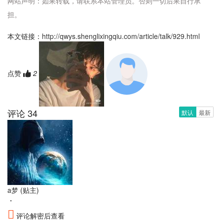
网站声明：如果转载，请联系本站管理员。否则一切后果自行承
担。
本文链接：
http://qwys.shenglixingqiu.com/article/talk/929.html
点赞
2
评论 34
默认
最新
a梦
(贴主)
・
评论解密后查看