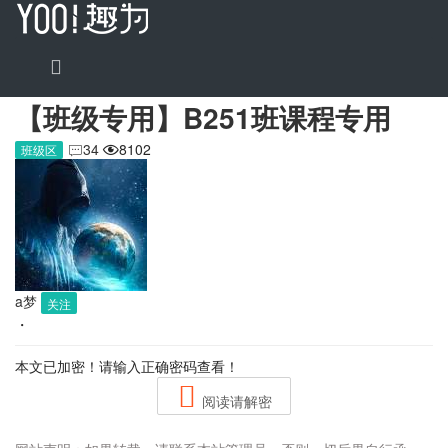
【班级专用】B251班课程专用
34
8102
班级区


a梦
关注
・
本文已加密！请输入正确密码查看！
阅读请解密