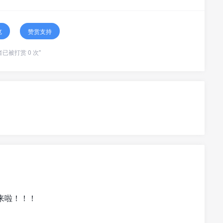
览
赞赏支持
者已被打赏 0 次"
来啦！！！