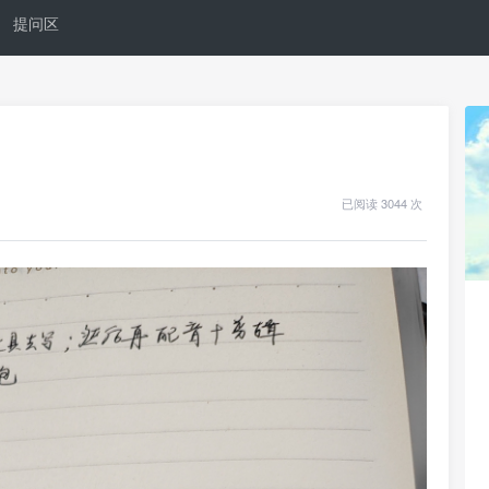
提问区
已阅读 3044 次