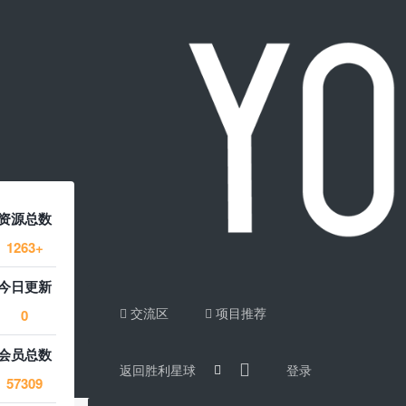
资源总数
1263+
今日更新
交流区
项目推荐
0
会员总数
返回胜利星球
登录
57309