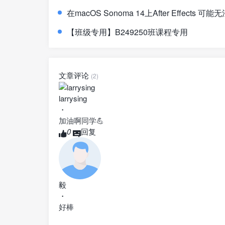
在macOS Sonoma 14上After Effects 可
【班级专用】B249250班课程专用
文章评论
(2)
larrysing
・
加油啊同学💪
0
回复
毅
・
好棒