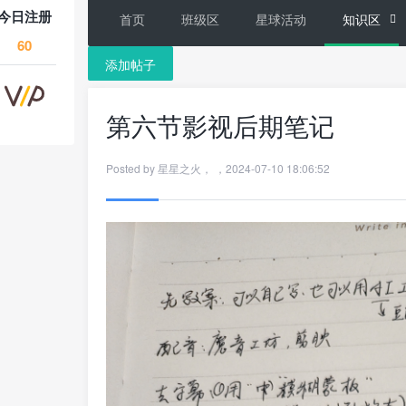
今日注册
首页
班级区
星球活动
知识区
60
添加帖子
第六节影视后期笔记
Posted by
星星之火
，
，
2024-07-10 18:06:52