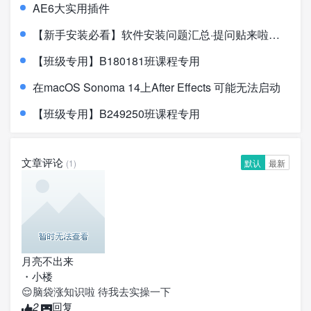
AE6大实用插件
【新手安装必看】软件安装问题汇总·提问贴来啦！！！
【班级专用】B180181班课程专用
在macOS Sonoma 14上After Effects 可能无法启动
【班级专用】B249250班课程专用
文章评论
(1)
默认
最新
月亮不出来
・
小楼
😌脑袋涨知识啦 待我去实操一下
2
回复