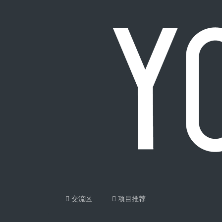
交流区
项目推荐