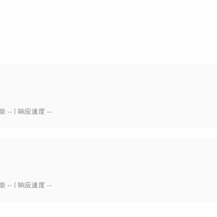
 -- | 响应速度 --
 -- | 响应速度 --